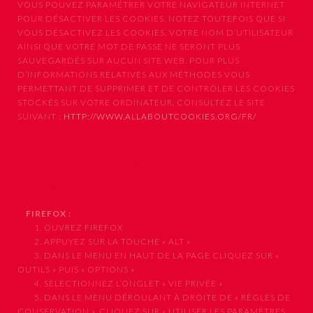
VOUS POUVEZ PARAMÉTRER VOTRE NAVIGATEUR INTERNET
POUR DÉSACTIVER LES COOKIES. NOTEZ TOUTEFOIS QUE SI
VOUS DÉSACTIVEZ LES COOKIES, VOTRE NOM D’UTILISATEUR
AINSI QUE VOTRE MOT DE PASSE NE SERONT PLUS
SAUVEGARDÉS SUR AUCUN SITE WEB. POUR PLUS
D’INFORMATIONS RELATIVES AUX MÉTHODES VOUS
PERMETTANT DE SUPPRIMER ET DE CONTRÔLER LES COOKIES
STOCKÉS SUR VOTRE ORDINATEUR, CONSULTEZ LE SITE
SUIVANT :
HTTP://WWW.ALLABOUTCOOKIES.ORG/FR/
Comment configurer votre
navigateur
FIREFOX :
1. OUVREZ FIREFOX
2. APPUYEZ SUR LA TOUCHE « ALT »
3. DANS LE MENU EN HAUT DE LA PAGE CLIQUEZ SUR «
OUTILS » PUIS « OPTIONS »
4. SÉLECTIONNEZ L’ONGLET « VIE PRIVÉE »
5. DANS LE MENU DÉROULANT À DROITE DE « RÈGLES DE
CONSERVATION », CLIQUEZ SUR « UTILISER LES PARAMÈTRES