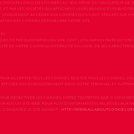
S STOCKÉES DANS DES FICHIERS AU SEIN MÊME DU NAVIGATEUR DE V
, ET PAR LES SOCIÉTÉS QUI AFFICHENT LEURS ANNONCES PUBLICITAIR
NT UNIQUEMENT ACCÉDER AUX COOKIES QU’ILS ONT STOCKÉS SUR V
ISATION DES COOKIES DÉPOSÉS PAR NOTRE SITE.
ES :
ES DE FRÉQUENTATION DU SITE (SOIT L’UTILISATION FAITE DU SITE 
CACITÉ DE NOTRE CONTENU INTERACTIF EN LIGNE, DE SES CARACTÉRI
et Balises Web
OUR ACCEPTER TOUS LES COOKIES, REJETER TOUS LES COOKIES, VO
E REFUSER SON ENREGISTREMENT DANS VOTRE TERMINAL, ET SUPPR
UR DÉSACTIVER LES COOKIES. NOTEZ TOUTEFOIS QUE SI VOUS DÉSA
SUR AUCUN SITE WEB. POUR PLUS D’INFORMATIONS RELATIVES AUX 
 CONSULTEZ LE SITE SUIVANT :
HTTP://WWW.ALLABOUTCOOKIES.OR
teur