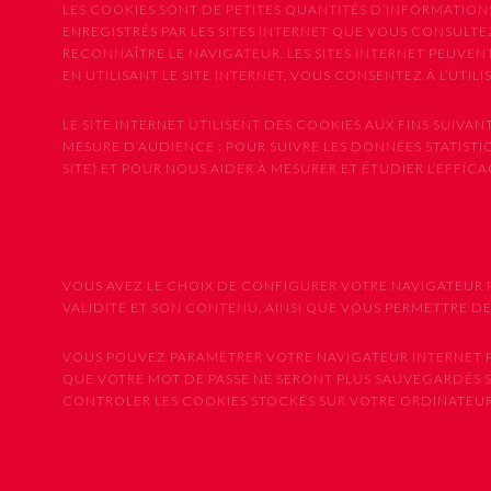
LES COOKIES SONT DE PETITES QUANTITÉS D’INFORMATION
ENREGISTRÉS PAR LES SITES INTERNET QUE VOUS CONSULTEZ
RECONNAÎTRE LE NAVIGATEUR. LES SITES INTERNET PEUVE
EN UTILISANT LE SITE INTERNET, VOUS CONSENTEZ À L’UTIL
LE SITE INTERNET UTILISENT DES COOKIES AUX FINS SUIVANT
MESURE D’AUDIENCE : POUR SUIVRE LES DONNÉES STATISTIQU
SITE) ET POUR NOUS AIDER À MESURER ET ÉTUDIER L’EFFI
Vos Choix Concernant les Cookies 
VOUS AVEZ LE CHOIX DE CONFIGURER VOTRE NAVIGATEUR P
VALIDITÉ ET SON CONTENU, AINSI QUE VOUS PERMETTRE D
VOUS POUVEZ PARAMÉTRER VOTRE NAVIGATEUR INTERNET PO
QUE VOTRE MOT DE PASSE NE SERONT PLUS SAUVEGARDÉS 
CONTRÔLER LES COOKIES STOCKÉS SUR VOTRE ORDINATEUR,
Comment configurer votre naviga