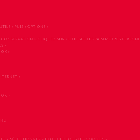
ILS » PUIS « OPTIONS »
NSERVATION », CLIQUEZ SUR « UTILISER LES PARAMÈTRES PERSONNA
S »
 OK »
NTERNET »
 OK »
ENU
 », SÉLECTIONNEZ « BLOQUER TOUS LES COOKIES »