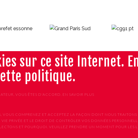
ies sur ce site Internet. E
cette politique.
GATEUR, VOUS ÊTES D'ACCORD.
EN SAVOIR PLUS
VICES, VOUS COMPRENEZ ET ACCEPTEZ LA FAÇON DONT NOUS TRAIT
 VIE PRIVÉE ET LE DROIT DE CONTRÔLER VOS DONNÉES PERSONNELLE
CTONS ET POURQUOI. VEUILLEZ PRENDRE UN MOMENT POUR LES LIR