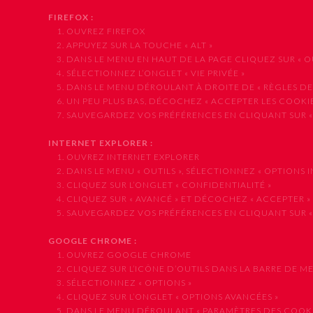
FIREFOX :
1. OUVREZ FIREFOX
2. APPUYEZ SUR LA TOUCHE « ALT »
3. DANS LE MENU EN HAUT DE LA PAGE CLIQUEZ SUR « OUT
4. SÉLECTIONNEZ L’ONGLET « VIE PRIVÉE »
5. DANS LE MENU DÉROULANT À DROITE DE « RÈGLES DE CO
6. UN PEU PLUS BAS, DÉCOCHEZ « ACCEPTER LES COOKIE
7. SAUVEGARDEZ VOS PRÉFÉRENCES EN CLIQUANT SUR «
INTERNET EXPLORER :
1. OUVREZ INTERNET EXPLORER
2. DANS LE MENU « OUTILS », SÉLECTIONNEZ « OPTIONS I
3. CLIQUEZ SUR L’ONGLET « CONFIDENTIALITÉ »
4. CLIQUEZ SUR « AVANCÉ » ET DÉCOCHEZ « ACCEPTER »
5. SAUVEGARDEZ VOS PRÉFÉRENCES EN CLIQUANT SUR «
GOOGLE CHROME :
1. OUVREZ GOOGLE CHROME
2. CLIQUEZ SUR L’ICÔNE D’OUTILS DANS LA BARRE DE M
3. SÉLECTIONNEZ « OPTIONS »
4. CLIQUEZ SUR L’ONGLET « OPTIONS AVANCÉES »
5. DANS LE MENU DÉROULANT « PARAMÈTRES DES COOKIES