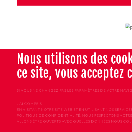
Nous utilisons des cook
ce site, vous acceptez 
SI VOUS NE CHANGEZ PAS LES PARAMÈTRES DE VOTRE NAVI
J'AI COMPRIS
EN VISITANT NOTRE SITE WEB ET EN UTILISANT NOS SER
POLITIQUE DE CONFIDENTIALITÉ. NOUS RESPECTONS VOTRE
ALLONS ÊTRE OUVERTS AVEC QUELLES DONNÉES NOUS COLLE